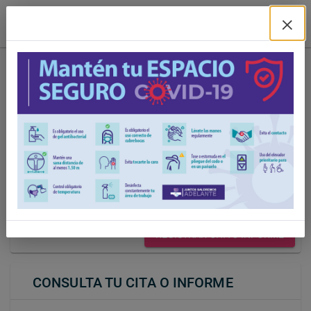
×
Solicitud de citas de la
Suprema Corte de Justicia
de la Nación
REGISTRA TU CITA O INFORME
AVISO DE PRIVACIDAD
REGISTRAR CITA O INFORME
CONSULTA TU CITA O INFORME